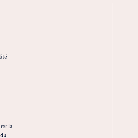
lité
rer la
 du