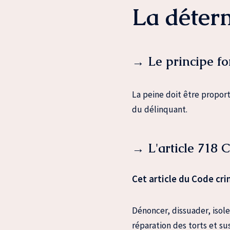
La déterm
→ Le principe f
La peine doit être proport
du délinquant.
→ L'article 718 C
Cet article du Code cri
Dénoncer, dissuader, isoler
réparation des torts et su